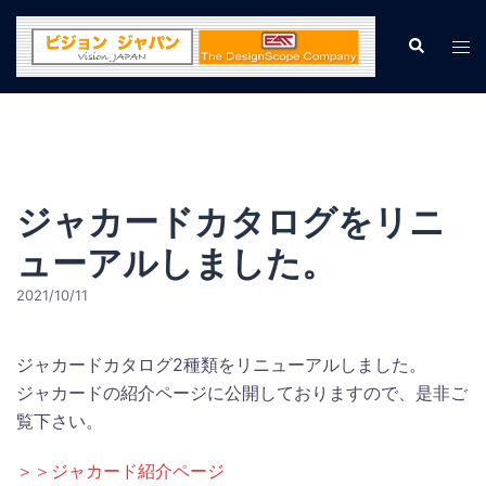
コ
ン
検
ト
索
テ
グ
ン
ル
ツ
メ
へ
ニ
ス
ュ
キ
ジャカードカタログをリニ
ー
ッ
ューアルしました。
プ
2021/10/11
ジャカードカタログ2種類をリニューアルしました。
ジャカードの紹介ページに公開しておりますので、是非ご
覧下さい。
＞＞ジャカード紹介ページ