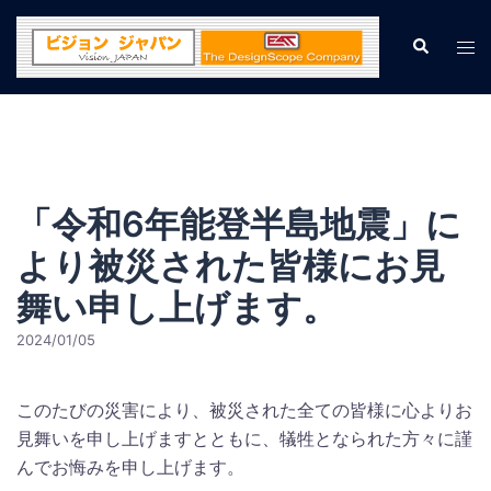
コ
ン
検
ト
索
テ
グ
ン
ル
ツ
メ
へ
ニ
ス
ュ
キ
「令和6年能登半島地震」に
ー
ッ
より被災された皆様にお見
プ
舞い申し上げます。
2024/01/05
このたびの災害により、被災された全ての皆様に心よりお
見舞いを申し上げますとともに、犠牲となられた方々に謹
んでお悔みを申し上げます。